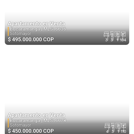
Apartamento en Venta
Bucaramanga |
MLS16636
Sotomayor
$ 495.000.000 COP
3
3
1
104
Apartamento en Venta
Bucaramanga |
MLS16678
Sotomayor
$ 450.000.000 COP
4
3
1
110