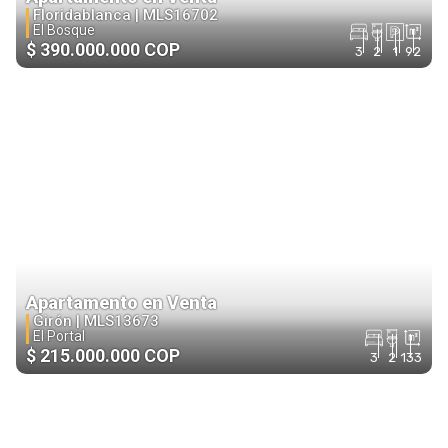
Floridablanca |
MLS16702
El Bosque
$ 390.000.000 COP
3
2
1
92
Apartamento en Venta
Girón |
MLS13673
El Portal
$ 215.000.000 COP
3
2
133