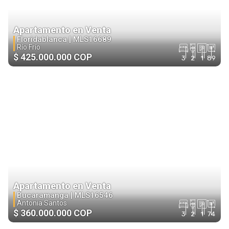
Apartamento en Venta
Floridablanca |
MLS16689
Río Frío
$ 425.000.000 COP
3
2
1
89
Apartamento en Venta
Bucaramanga |
MLS16546
Antonia Santos
$ 360.000.000 COP
3
2
1
74