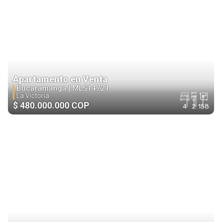
Apartamento en Venta
Bucaramanga |
MLS14721
La Victoria
$ 480.000.000 COP
4
2
158