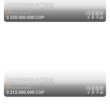
Apartamento en Venta
Bucaramanga |
MLS16600
Alfonso López
$ 250.000.000 COP
3
2
1
63
Apartamento en Venta
Bucaramanga |
MLS16583
Alfonso López
$ 212.000.000 COP
3
2
1
63