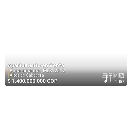
Apartamento en Venta
Bucaramanga |
MLS12512
Altos de Cabecera
$ 1.400.000.000 COP
4
4
1
157