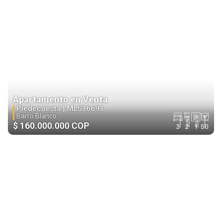
Apartamento en Venta
Piedecuesta |
MLS16691
Barro Blanco
$ 160.000.000 COP
3
2
1
50