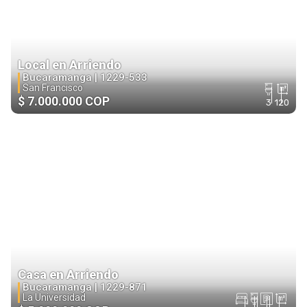
Local en Arriendo
Bucaramanga |
1229-533
San Francisco
$ 7.000.000 COP
3
120
Casa en Arriendo
Bucaramanga |
1229-871
La Universidad