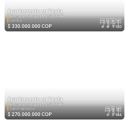
Apartamento en Venta
Bucaramanga |
MLS16648
Centro
$ 330.000.000 COP
4
4
1
120
Apartamento en Venta
Bucaramanga |
MLS16686
San Francisco
$ 270.000.000 COP
4
3
144