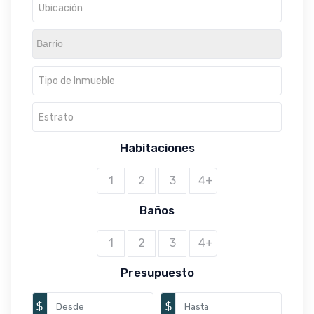
Ubicación
Tipo de Inmueble
Estrato
Habitaciones
1
2
3
4+
Baños
1
2
3
4+
Presupuesto
$
$