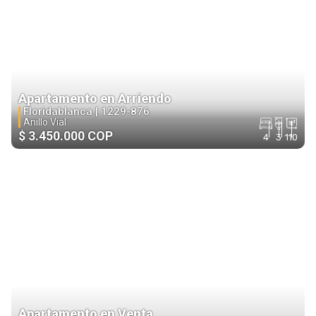
Apartamento en Arriendo
Floridablanca |
1229-876
Anillo Vial
$ 3.450.000 COP
4
3
110
Apartamento en Venta