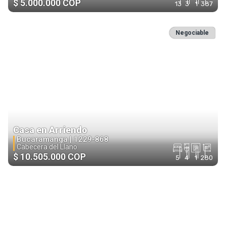
$ 5.000.000 COP
13
3
1
387
Negociable
Casa en Arriendo
Bucaramanga |
1229-868
Cabecera del Llano
$ 10.505.000 COP
5
4
1
280