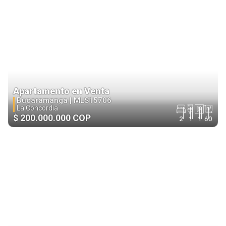
Apartamento en Venta
Bucaramanga |
MLS15706
La Concordia
$ 200.000.000 COP
2
1
1
60