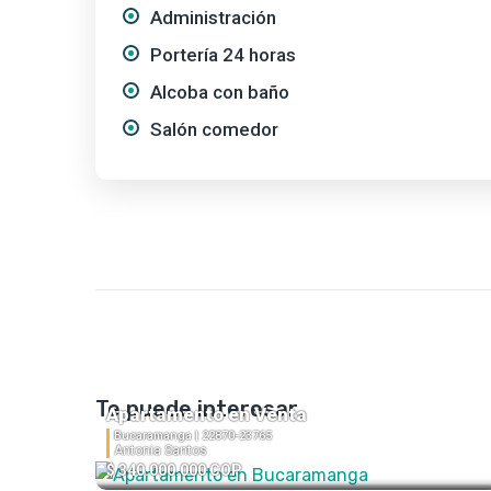
Administración
Portería 24 horas
Alcoba con baño
Salón comedor
Te puede interesar
Apartamento en Venta
Bucaramanga |
22870-23765
Antonia Santos
$ 340.000.000 COP
3
2
1
86