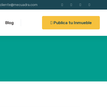
alcliente@mecuadra.com
Publica tu Inmueble
Blog