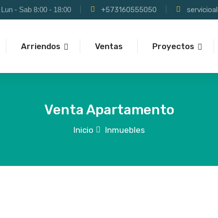
Lun - Sab 8:00 - 18:00
+573160555050
servicio
Arriendos
Ventas
Proyectos
Venta Apartamento
Inicio
Inmuebles