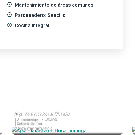
Mantenimiento de áreas comunes
Parqueadero: Sencillo
Cocina integral
Apartamento en Venta
Bucaramanga |
MLS13772
Antonia Santos
$ 330.000.000 COP
3
2
1
76