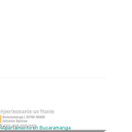
Apartamento en Venta
Bucaramanga |
22763-23658
Antonia Santos
$ 330.000.000 COP
3
2
1
74