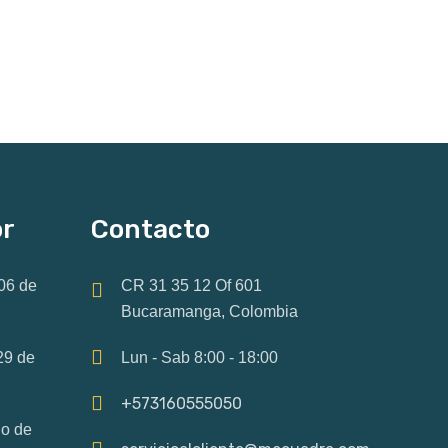
or
Contacto
06 de
CR 31 35 12 Of 601
Bucaramanga, Colombia
29 de
Lun - Sab 8:00 - 18:00
+573160555050
io de