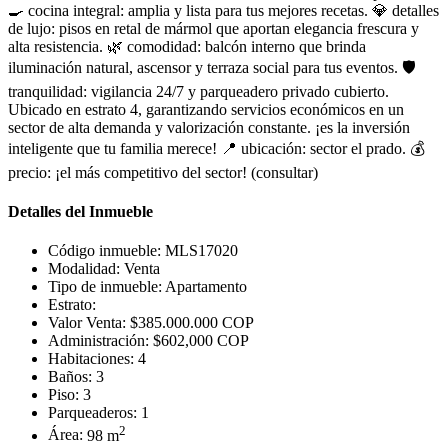
🍳 cocina integral: amplia y lista para tus mejores recetas. 💎 detalles
de lujo: pisos en retal de mármol que aportan elegancia frescura y
alta resistencia. 🌿 comodidad: balcón interno que brinda
iluminación natural, ascensor y terraza social para tus eventos. 🛡️
tranquilidad: vigilancia 24/7 y parqueadero privado cubierto.
Ubicado en estrato 4, garantizando servicios económicos en un
sector de alta demanda y valorización constante. ¡es la inversión
inteligente que tu familia merece! 📍 ubicación: sector el prado. 💰
precio: ¡el más competitivo del sector! (consultar)
Detalles del Inmueble
Código inmueble:
MLS17020
Modalidad:
Venta
Tipo de inmueble:
Apartamento
Estrato:
Valor Venta:
$385.000.000 COP
Administración:
$602,000 COP
Habitaciones:
4
Baños:
3
Piso:
3
Parqueaderos:
1
2
Área:
98 m