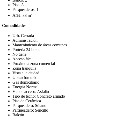
Baños:
2
Piso:
8
Parqueaderos:
1
2
Área:
88 m
Comodidades
Urb. Cerrada
Administración
Mantenimiento de áreas comunes
Portería 24 horas
No tiene
Acceso fácil
Próximo a zona comercial
Zona tranquila
Vista a la ciudad
Ubicación urbana
Gas domiciliario
Energía Normal
Vía de acceso: Asfalto
Tipo de techo: Concreto armado
Piso de Cerámica
Parqueadero: Sótano
Parqueadero: Sencillo
Balcón