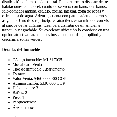
distribución e iluminación natural. El apartamento dispone de tres
habitaciones con clóset, cuarto de servicio con baño, dos baños,
sala-comedor amplia, estudio, cocina integral, zona de ropas y
calentador de agua. Además, cuenta con parqueadero cubierto y
asignado. Uno de sus principales atractivos es su mirador con vista
al parque de las cigarras, ideal para disfrutar de un ambiente
tranquilo y agradable. Su excelente ubicación lo convierte en una
opción atractiva para quienes buscan comodidad, amplitud y
cercanía a zonas verdes.
Detalles del Inmueble
Código inmueble:
MLS17095
Modalidad:
Venta
Tipo de inmueble:
Apartamento
Estrato:
Valor Venta:
$460.000.000 COP
Administración:
$330,000 COP
Habitaciones:
3
Baños:
2
Piso:
4
Parqueaderos:
1
2
Área:
119 m