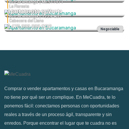
Bucaramanga |
MLS17071
La Floresta
Apartamento en Venta
$ 540.000.000 COP
3
3
1
105
Bucaramanga |
1229-807
Cabecera del Llano
$ 475.000.000 COP
3
2
1
123
Negociable
Comprar o vender apartamentos y casas en Bucaramanga
no tiene por qué ser un complique. En MeCuadra, te lo
ponemos fácil: conectamos personas con oportunidades
reales a través de un proceso ágil, transparente y sin
enredos. Porque encontrar el lugar que te cuadra no es