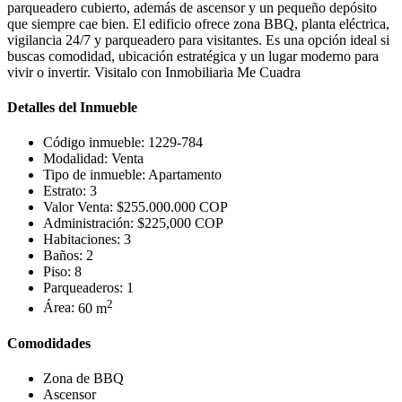
parqueadero cubierto, además de ascensor y un pequeño depósito
que siempre cae bien. El edificio ofrece zona BBQ, planta eléctrica,
vigilancia 24/7 y parqueadero para visitantes. Es una opción ideal si
buscas comodidad, ubicación estratégica y un lugar moderno para
vivir o invertir. Visitalo con Inmobiliaria Me Cuadra
Detalles del Inmueble
Código inmueble:
1229-784
Modalidad:
Venta
Tipo de inmueble:
Apartamento
Estrato:
3
Valor Venta:
$255.000.000 COP
Administración:
$225,000 COP
Habitaciones:
3
Baños:
2
Piso:
8
Parqueaderos:
1
2
Área:
60 m
Comodidades
Zona de BBQ
Ascensor