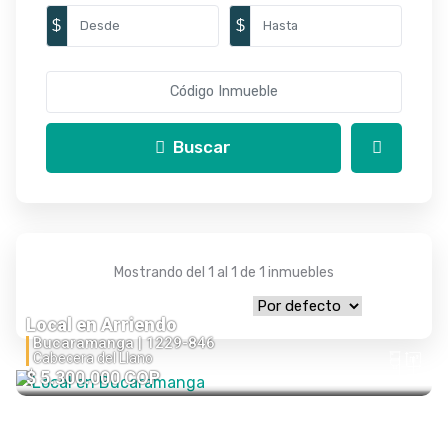
$
$
Buscar
Mostrando del 1 al 1 de 1 inmuebles
Local en Arriendo
Bucaramanga |
1229-846
Cabecera del Llano
$ 5.300.000 COP
1
62