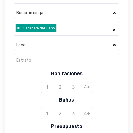
×
Bucaramanga
×
Cabecera del Llano
×
×
Local
Estrato
Habitaciones
1
2
3
4+
Baños
1
2
3
4+
Presupuesto