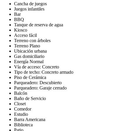
Cancha de juegos
Juegos infantiles
Bar
BBQ
Tanque de reserva de agua
Kiosco
Acceso fácil
Terreno con árboles
Terreno Plano
Ubicación urbana
Gas domiciliario
Energía Normal
Vía de acceso: Concreto
Tipo de techo: Concreto armado
Piso de Cerámica
Parqueadero: Descubierto
Parqueadero: Garaje cerrado
Balcón
Baño de Servicio
Closet
Comedor
Estudio
Barra Americana
Biblioteca
Patio