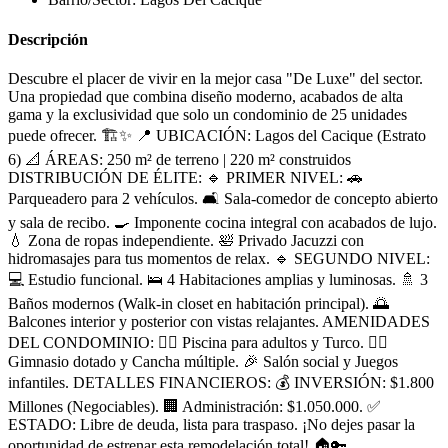
Descripción
Descubre el placer de vivir en la mejor casa "De Luxe" del sector.
Una propiedad que combina diseño moderno, acabados de alta
gama y la exclusividad que solo un condominio de 25 unidades
puede ofrecer. 🏗️✨ 📍 UBICACIÓN: Lagos del Cacique (Estrato
6) 📐 ÁREAS: 250 m² de terreno | 220 m² construidos
DISTRIBUCIÓN DE ÉLITE: 🔹 PRIMER NIVEL: 🚗
Parqueadero para 2 vehículos. 🛋️ Sala-comedor de concepto abierto
y sala de recibo. 🍳 Imponente cocina integral con acabados de lujo.
💧 Zona de ropas independiente. 🛀 Privado Jacuzzi con
hidromasajes para tus momentos de relax. 🔹 SEGUNDO NIVEL:
💻 Estudio funcional. 🛌 4 Habitaciones amplias y luminosas. 🚿 3
Baños modernos (Walk-in closet en habitación principal). 🌅
Balcones interior y posterior con vistas relajantes. AMENIDADES
DEL CONDOMINIO: 🏊‍♂️ Piscina para adultos y Turco. 🏋️‍♂️
Gimnasio dotado y Cancha múltiple. 🎉 Salón social y Juegos
infantiles. DETALLES FINANCIEROS: 💰 INVERSIÓN: $1.800
Millones (Negociables). 🏢 Administración: $1.050.000. ✅
ESTADO: Libre de deuda, lista para traspaso. ¡No dejes pasar la
oportunidad de estrenar esta remodelación total! 🏠🔑