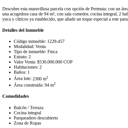
Descubre esta maravillosa parcela con opción de Permuta; con un área
una acogedora casa de 94 m², con sala comedor, cocina integral, 2 habi
yuca y cítricos ya establecido, que añade un toque especial a este para
Detalles del Inmueble
Código inmueble:
1229-457
Modalidad:
Venta
Tipo de inmueble:
Finca
Estrato:
2
Valor Venta:
$530.000.000 COP
Habitaciones:
2
Baños:
1
2
Área lote:
2300 m
2
Área construida:
94 m
Comodidades
Balcón / Terraza
Cocina integral
Parqueadero descubierto
Zona de Ropas