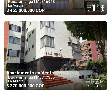
Bucaramanga |
MLS16968
La Aurora
$ 465.000.000 COP
4
3
1
96
Apartamento en Venta
Bucaramanga |
MLS17305
La Aurora
$ 370.000.000 COP
3
3
1
120