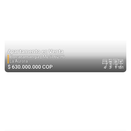
Apartamento en Venta
Bucaramanga |
MLS16296
La Aurora
$ 630.000.000 COP
4
3
1
151