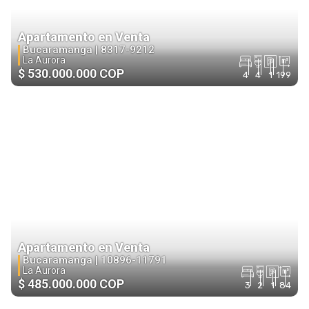
Apartamento en Venta
Bucaramanga |
8317-9212
La Aurora
$ 530.000.000 COP
4
4
1
199
Apartamento en Venta
Bucaramanga |
10896-11791
La Aurora
$ 485.000.000 COP
3
2
1
84