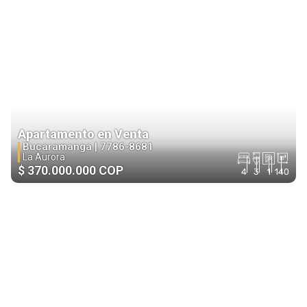
Apartamento en Venta
Bucaramanga |
7786-8681
La Aurora
$ 370.000.000 COP
4
3
1
140