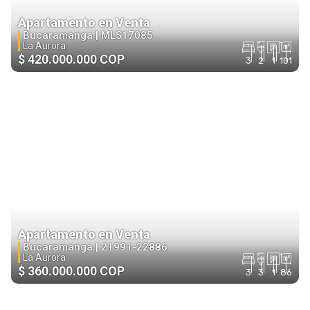
Apartamento en Venta
Bucaramanga |
MLS17085
La Aurora
$ 420.000.000 COP
3
2
1
101
Apartamento en Venta
Bucaramanga |
21991-22886
La Aurora
$ 360.000.000 COP
3
3
1
86