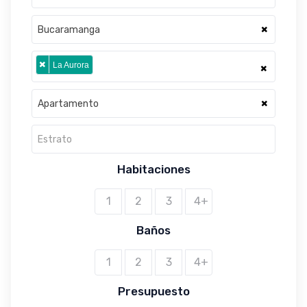
×
Bucaramanga
×
La Aurora
×
×
Apartamento
Estrato
Habitaciones
1
2
3
4+
Baños
1
2
3
4+
Presupuesto