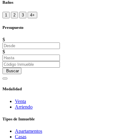
Baños
1
2
3
4+
Presupuesto
$
$
Buscar
Modalidad
Venta
Arriendo
Tipos de Inmueble
Apartamentos
Casas