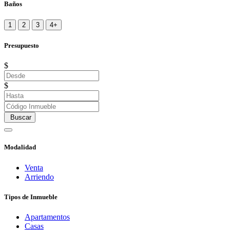
Baños
1
2
3
4+
Presupuesto
$
$
Buscar
Modalidad
Venta
Arriendo
Tipos de Inmueble
Apartamentos
Casas