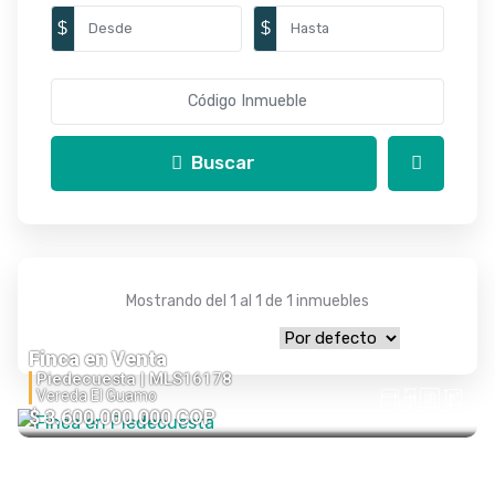
$
$
Buscar
Mostrando del 1 al 1 de 1 inmuebles
Finca en Venta
Piedecuesta |
MLS16178
Vereda El Guamo
$ 3.600.000.000 COP
9
7
1
645