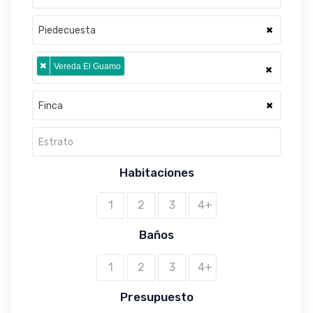
×
Piedecuesta
×
Vereda El Guamo
×
×
Finca
Estrato
Habitaciones
1
2
3
4+
Baños
1
2
3
4+
Presupuesto