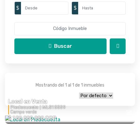
$
$
Buscar
Mostrando del 1 al 1 de 1 inmuebles
Local en Venta
Piedecuesta |
MLS15559
Campo verde
$ 100.000.000 COP
34