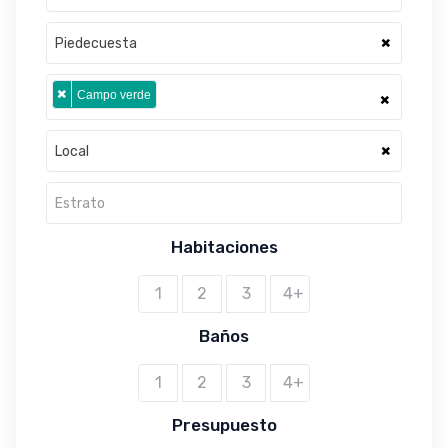
×
Piedecuesta
×
Campo verde
×
×
Local
Estrato
Habitaciones
1
2
3
4+
Baños
1
2
3
4+
Presupuesto