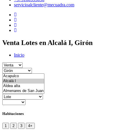
servicioalcliente@mecuadra.com
Venta Lotes en Alcalá I, Girón
Inicio
Habitaciones
1
2
3
4+