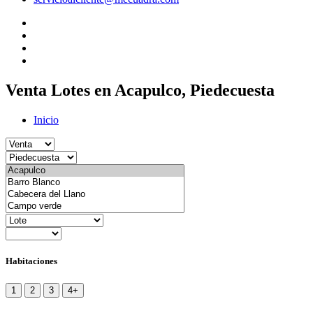
Venta Lotes en Acapulco, Piedecuesta
Inicio
Habitaciones
1
2
3
4+