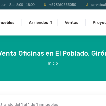
Lun - Sab 8:00 - 18:00
+573160555050
servicio
muebles
Arriendos
Ventas
Proye
Venta Oficinas en El Poblado, Giró
Inicio
trando del 1 al 1 de 1 inmuebles