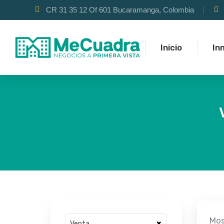
CR 31 35 12 Of 601 Bucaramanga, Colombia
Inicio
In
Mos
×
Venta