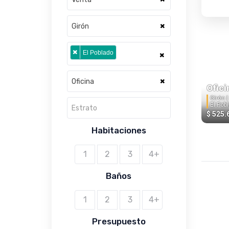
×
Girón
×
El Poblado
×
×
Oficina
Ofici
Girón 
El Pob
Estrato
$ 525.
Habitaciones
1
2
3
4+
Baños
1
2
3
4+
Presupuesto