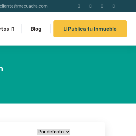
alcliente@mecuadra.com
Publica tu Inmueble
ctos
Blog
n