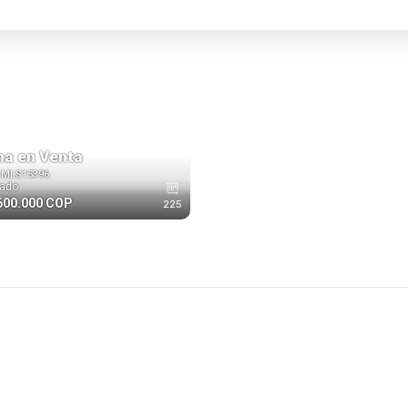
na en Venta
|
MLS15396
lado
600.000 COP
225