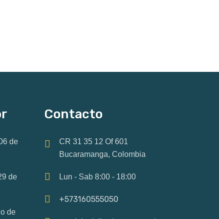
or
Contacto
06 de
CR 31 35 12 Of 601
Bucaramanga, Colombia
29 de
Lun - Sab 8:00 - 18:00
+573160555050
io de