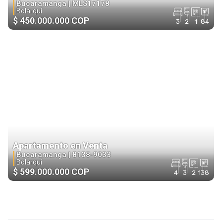
Bucaramanga |
MLS17178
Bolarquí
$ 450.000.000 COP
3
2
1
84
Apartamento en Venta
Bucaramanga |
8138-9033
Bolarquí
$ 599.000.000 COP
4
3
2
138