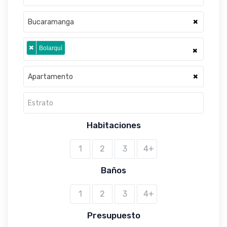
×
Bucaramanga
×
Bolarquí
×
×
Apartamento
Estrato
Habitaciones
1
2
3
4+
Baños
1
2
3
4+
Presupuesto