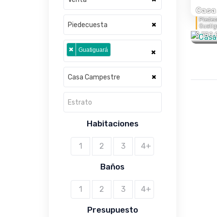
Casa
Piedec
×
Piedecuesta
Guatig
$ 750.
×
Guatiguará
×
×
Casa Campestre
Estrato
Habitaciones
1
2
3
4+
Baños
1
2
3
4+
Presupuesto