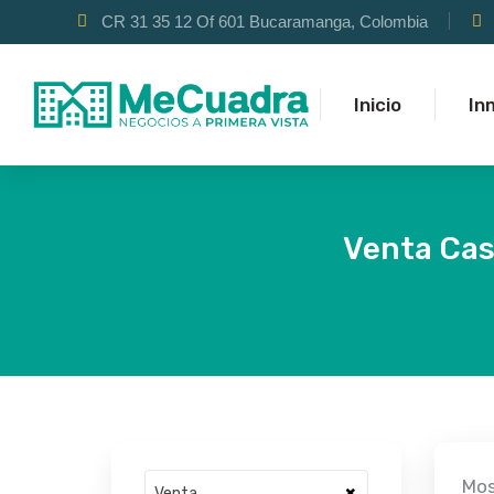
CR 31 35 12 Of 601 Bucaramanga, Colombia
Inicio
In
Venta Cas
Mos
×
Venta