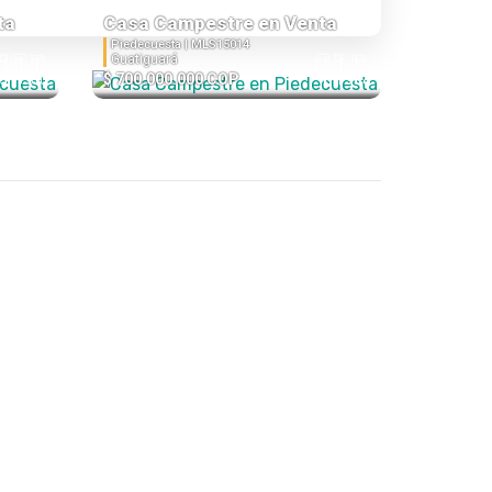
ta
Casa Campestre en Venta
Piedecuesta |
MLS15014
Guatiguará
$ 700.000.000 COP
5
1
330
1
1
906