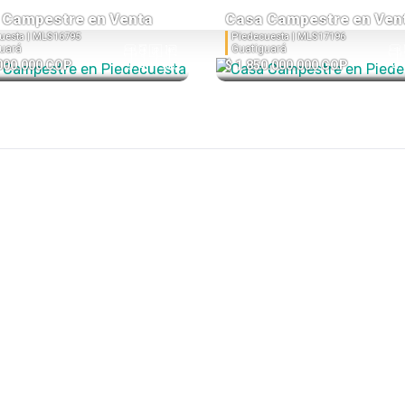
 Campestre en Venta
Casa Campestre en Ven
uesta |
MLS16795
Piedecuesta |
MLS17196
uará
Guatiguará
000.000 COP
$ 1.850.000.000 COP
5
4
1
350
4