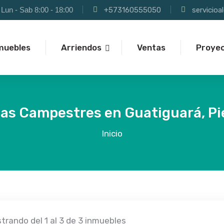
Lun - Sab 8:00 - 18:00
+573160555050
servicio
muebles
Arriendos
Ventas
Proye
as Campestres en Guatiguará, P
Inicio
trando del 1 al 3 de 3 inmuebles