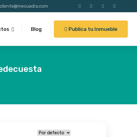
alcliente@mecuadra.com
Publica tu Inmueble
ctos
Blog
iedecuesta