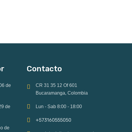
or
Contacto
06 de
CR 31 35 12 Of 601
Bucaramanga, Colombia
29 de
Lun - Sab 8:00 - 18:00
+573160555050
io de