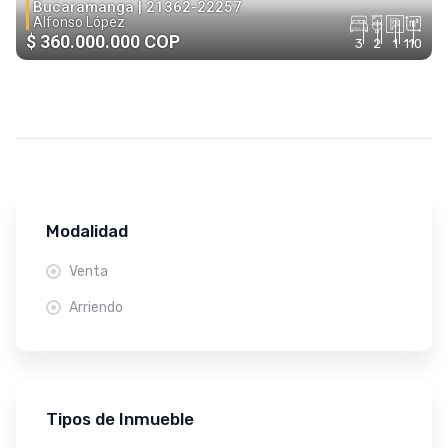
Bucaramanga |
21362-22257
Alfonso López
$ 360.000.000 COP
3
2
1
110
Modalidad
Venta
Arriendo
Tipos de Inmueble