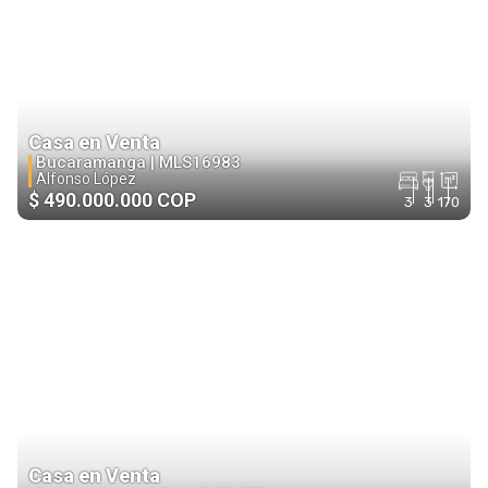
Casa en Venta
Bucaramanga |
MLS16983
Alfonso López
$ 490.000.000 COP
3
3
170
Casa en Venta