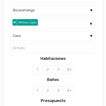
×
Bucaramanga
×
Alfonso López
×
×
Casa
Estrato
Habitaciones
1
2
3
4+
Baños
1
2
3
4+
Presupuesto